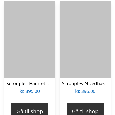
Scrouples Hamret firkant sølv vedhæng inkl kæde
Scrouples N vedhæng forgyldt inkl. kæde
kr.
395,00
kr.
395,00
Gå til shop
Gå til shop