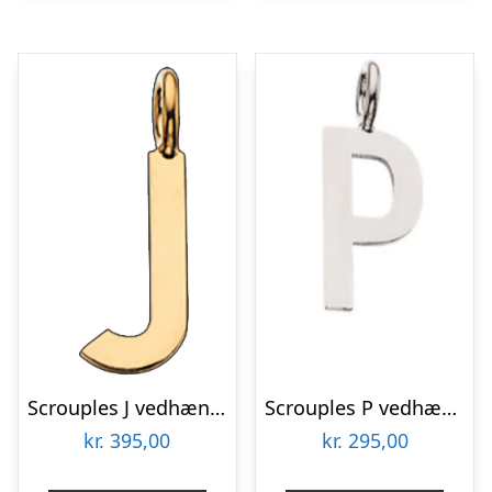
Scrouples J vedhæng forgyldt inkl. kæde
Scrouples P vedhæng sølv inkl. kæde
kr.
395,00
kr.
295,00