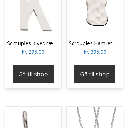
Scrouples K vedhæng sølv inkl. kæde
Scrouples Hamret firkant sølv vedhæng inkl kæde
kr.
295,00
kr.
395,00
Gå til shop
Gå til shop