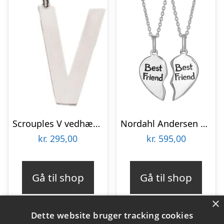
Scrouples V vedhæng sølv inkl. kæde
Nordahl Andersen Best Friend knækhjerte vedhæng inkl. kæde
kr.
295,00
kr.
595,00
Gå til shop
Gå til shop
×
Dette website bruger tracking cookies