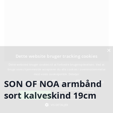
×
Dette website bruger tracking cookies
Dette websted bruger cookies til at forbedre brugeroplevelsen. Ved at
bruge vores hjemmeside accepterer du alle cookies i overensstemmelse
med vores cookiepolitik.
Detaljer
SON OF NOA armbånd
STRENGT NØDVENDIGE
YDEEVNE
MÅLRETNING AF
sort kalveskind 19cm
TILLAD COOKIES
TILLAD IKKE COOKIES
VIS DETALJER