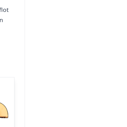
flot
an