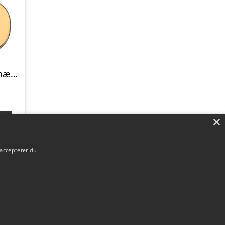
Scrouples S vedhæng forgyldt inkl. kæde
×
p
 accepterer du