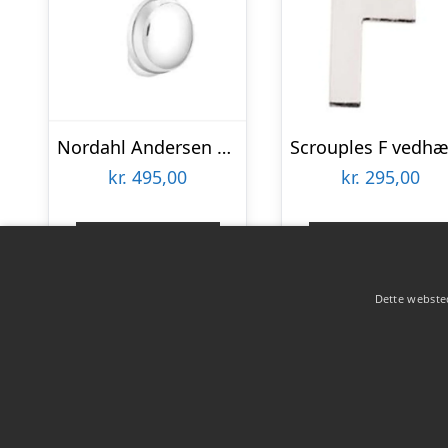
Nordahl Andersen Studenterhue sølv vedhæng inkl. kæde
kr.
495,00
kr.
295,00
Gå til shop
Gå til shop
Dette websted