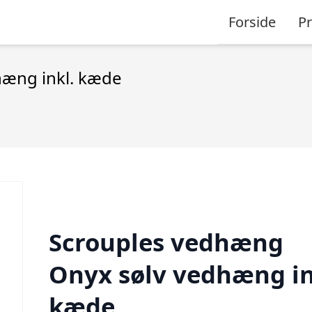
Forside
P
æng inkl. kæde
Scrouples vedhæng
Onyx sølv vedhæng in
kæde