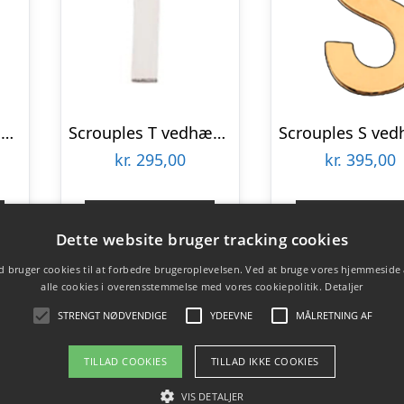
Scrouples F vedhæng sølv inkl. kæde
Scrouples T vedhæng sølv inkl. kæde
kr.
295,00
kr.
395,00
Gå til shop
Gå til sho
Dette website bruger tracking cookies
 bruger cookies til at forbedre brugeroplevelsen. Ved at bruge vores hjemmeside
alle cookies i overensstemmelse med vores cookiepolitik.
Detaljer
STRENGT NØDVENDIGE
YDEEVNE
MÅLRETNING AF
TILLAD COOKIES
TILLAD IKKE COOKIES
VIS DETALJER