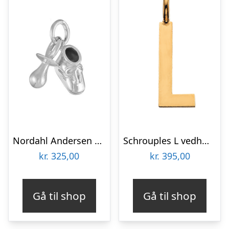
Nordahl Andersen charms sko / sut sølv
Schrouples L vedhæng forgyldt inkl. kæde
kr.
325,00
kr.
395,00
Gå til shop
Gå til shop