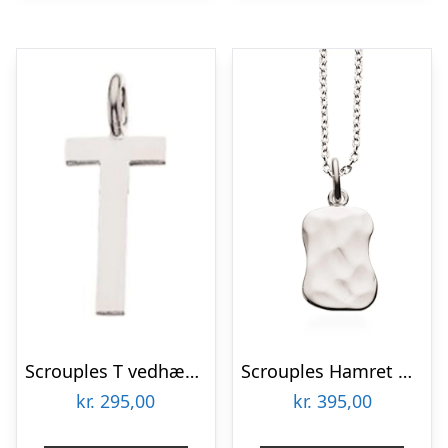
Scrouples T vedhæng sølv inkl. kæde
Scrouples Hamret firkant sølv vedhæng inkl kæde
kr.
295,00
kr.
395,00