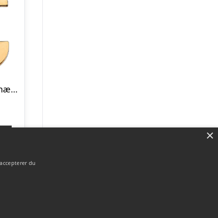
Scrouples C vedhæng forgyldt inkl. kæde
×
p
 accepterer du