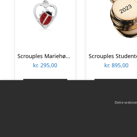
Scrouples Mariehøne i hjerte vedhæng inkl. kæde
kr.
295,00
kr.
895,00
Gå til shop
Gå til shop
Dette websted