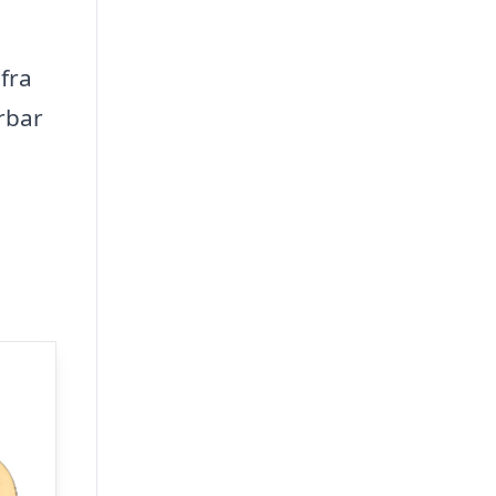
fra
rbar