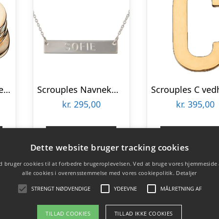
Scrouples Studenterhue vedhæng forgyldt inkl. kæde
Scrouples Navnekæde sølv
kr.
295,00
kr.
395,00
Gå til shop
Gå til sho
Dette website bruger tracking cookies
 bruger cookies til at forbedre brugeroplevelsen. Ved at bruge vores hjemmeside
alle cookies i overensstemmelse med vores cookiepolitik.
Detaljer
STRENGT NØDVENDIGE
YDEEVNE
MÅLRETNING AF
TILLAD COOKIES
TILLAD IKKE COOKIES